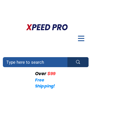
BIENVENIDO A XPEED PRO. ¿TIENES UNA PREGUNTA? POR
FAVOR LLÁMENOS
+1 (214)753-4423
Over
$99
Free
Shipping!