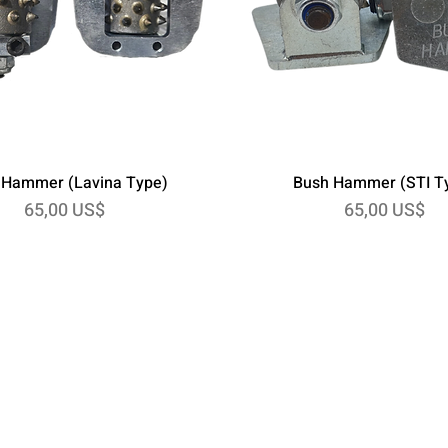
 Hammer (Lavina Type)
Bush Hammer (STI T
Precio
Precio
65,00 US$
65,00 US$