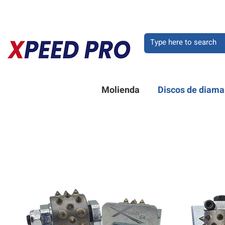
BIENVENIDO A XPEE
Molienda
Discos de diama