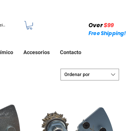
 +1 (214)753-4423
Over
$99
iciar sesión
Free Shipping!
ímico
Accesorios
Contacto
Ordenar por