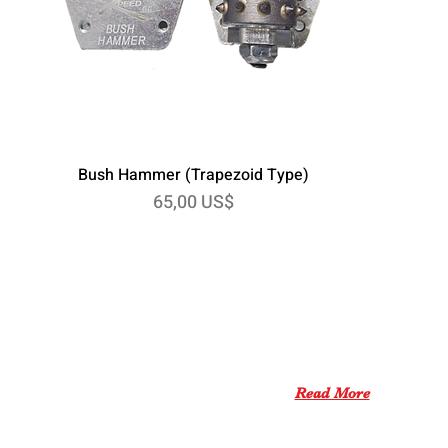
Bush Hammer (Trapezoid Type)
Precio
65,00 US$
ABOUT US
XPEED PRO aims to be a
one-stop shop
for all products
for concrete tools.
Read More