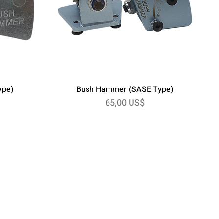
ype)
Bush Hammer (SASE Type)
Precio
65,00 US$