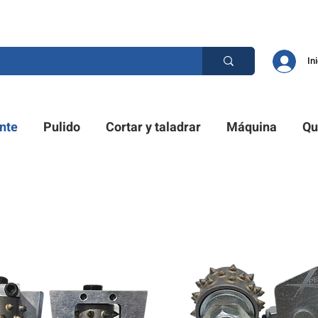
D PRO. ¿TIENES UNA PREGUNTA? POR FAVOR LLÁMENOS
In
nte
Pulido
Cortar y taladrar
Máquina
Qu