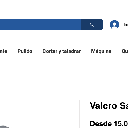
D PRO. ¿TIENES UNA PREGUNTA? POR FAVOR LLÁMENOS
In
nte
Pulido
Cortar y taladrar
Máquina
Qu
Valcro S
Desde
15,