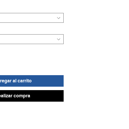
de
oferta
egar al carrito
alizar compra