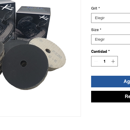
Grit
*
Elegir
Size
*
Elegir
Cantidad
*
Agr
Re