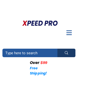
BIENVENIDO A XPEED PRO. ¿TIENES UNA PREGUNTA? POR
FAVOR LLÁMENOS
+1 (214)753-4423
Over
$99
Free
Shipping!